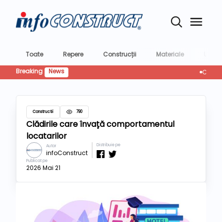
Toate
Repere
Construcții
Materiale
Utilaje
Breaking
News
CTP livrea
Constructii
790
Clădirile care învață comportamentul
locatarilor
Distribuie pe
Autor
infoConstruct
Publicat pe
2026 Mai 21