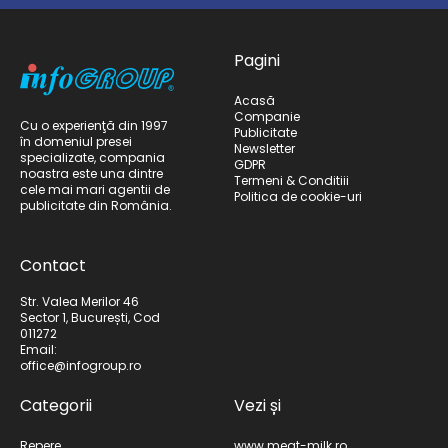
Pagini
Acasă
Companie
Cu o experienţă din 1997
Publicitate
în domeniul presei
Newsletter
specializate, compania
GDPR
noastra este una dintre
Termeni & Conditiii
cele mai mari agentii de
Politica de cookie-uri
publicitate din România.
Contact
Str. Valea Merilor 46
Sector 1, București, Cod
011272
Email:
office@infogroup.ro
Categorii
Vezi și
Repere
www.meat-milk.ro