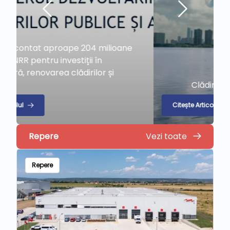
Clădirile producătoare de apă
Citește Articolul
Repere
Vezi toate
Repere