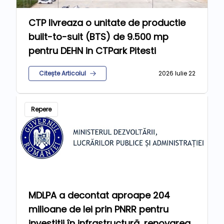
CTP livreaza o unitate de productie
built-to-suit (BTS) de 9.500 mp
pentru DEHN in CTPark Pitesti
Citește Articolul
2026 Iulie 22
Repere
MDLPA a decontat aproape 204
milioane de lei prin PNRR pentru
investiții în infrastructură, renovarea