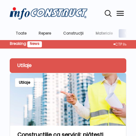
Toate
Repere
Construcții
Materiale
Utilaje
Breaking
News
CTP livreaza o unitat
Utilaje
Utilaje
Construcțiile ca servicii: plătești