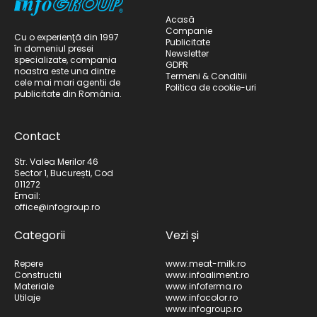
Acasă
Companie
Cu o experienţă din 1997
Publicitate
în domeniul presei
Newsletter
specializate, compania
GDPR
noastra este una dintre
Termeni & Conditiii
cele mai mari agentii de
Politica de cookie-uri
publicitate din România.
Contact
Str. Valea Merilor 46
Sector 1, București, Cod
011272
Email:
office@infogroup.ro
Categorii
Vezi și
Repere
www.meat-milk.ro
Constructii
www.infoaliment.ro
Materiale
www.infoferma.ro
Utilaje
www.infocolor.ro
www.infogroup.ro