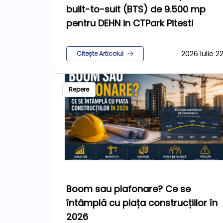
built-to-suit (BTS) de 9.500 mp
pentru DEHN in CTPark Pitesti
2026 Iulie 2
Citește Articolul
Repere
Boom sau plafonare? Ce se
întâmplă cu piața construcțiilor în
2026