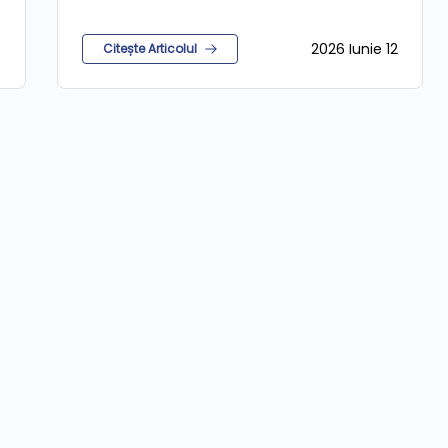
gaze
5
2026 Iunie 12
Citește Articolul