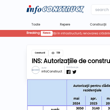
Label
Toate
Repere
Construcții
Breaking
News
Constructii
1139
INS: Autorizațiile de constru
Distribuie pe
Autor
infoConstruct