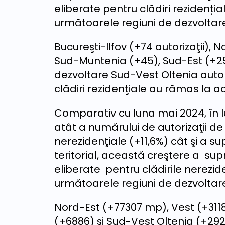
eliberate pentru clădiri rezidențial
următoarele regiuni de dezvoltar
Bucureşti-Ilfov (+74 autorizaţii), 
Sud-Muntenia (+45), Sud-Est (+25)
dezvoltare Sud-Vest Oltenia autori
clădiri rezidenţiale au rămas la ac
Comparativ cu luna mai 2024, în l
atât a numărului de autorizaţii de 
nerezidenţiale (+11,6%) cât şi a sup
teritorial, această creştere a supr
eliberate pentru clădirile nerezi
următoarele regiuni de dezvoltar
Nord-Est (+77307 mp), Vest (+3118
(+6886) şi Sud-Vest Oltenia (+2924