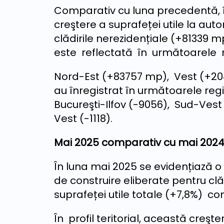
Comparativ cu luna precedentă, î
creştere a suprafeței utile la auto
clădirile nerezidențiale (+81339 mp
este reflectată în următoarele 
Nord-Est (+83757 mp), Vest (+204
au înregistrat în următoarele reg
Bucureşti-Ilfov (-9056), Sud-Vest
Vest (-1118).
Mai 2025 comparativ cu mai 202
În luna mai 2025 se evidențiază o 
de construire eliberate pentru clăd
suprafeței utile totale (+7,8%) c
În profil teritorial, această creşt