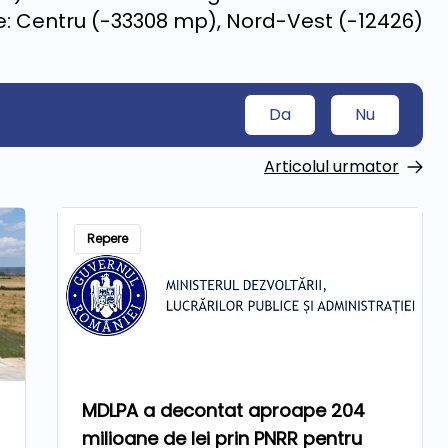
e: Centru (-33308 mp), Nord-Vest (-12426)
Da
Nu
Articolul urmator
Repere
MDLPA a decontat aproape 204
milioane de lei prin PNRR pentru