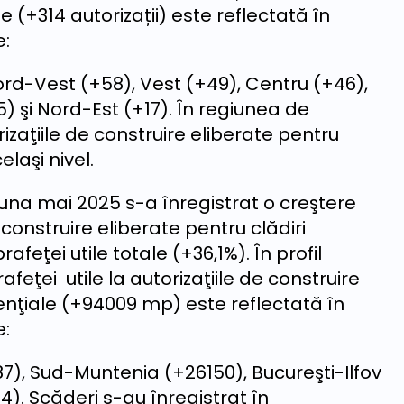
e (+314 autorizații) este reflectată în
e:
Nord-Vest (+58), Vest (+49), Centru (+46),
 şi Nord-Est (+17). În regiunea de
zaţiile de construire eliberate pentru
elaşi nivel.
una mai 2025 s-a înregistrat o creştere
construire eliberate pentru clădiri
rafeţei utile totale (+36,1%). În profil
afeţei utile la autorizaţiile de construire
denţiale (+94009 mp) este reflectată în
e:
7), Sud-Muntenia (+26150), Bucureşti-Ilfov
). Scăderi s-au înregistrat în