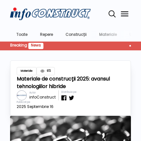
Toate
Repere
Construcții
Materiale
Utilaje
Breaking
News
CTP livr
Materiale
972
Materiale de construcții 2025: avansul
tehnologiilor hibride
Distribuie pe
Autor
infoConstruct
Publicat pe
2025 Septembrie 16