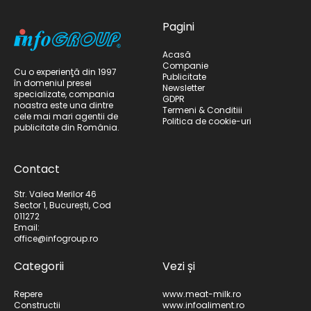
Pagini
Acasă
Companie
Cu o experienţă din 1997
Publicitate
în domeniul presei
Newsletter
specializate, compania
GDPR
noastra este una dintre
Termeni & Conditiii
cele mai mari agentii de
Politica de cookie-uri
publicitate din România.
Contact
Str. Valea Merilor 46
Sector 1, București, Cod
011272
Email:
office@infogroup.ro
Categorii
Vezi și
Repere
www.meat-milk.ro
Constructii
www.infoaliment.ro