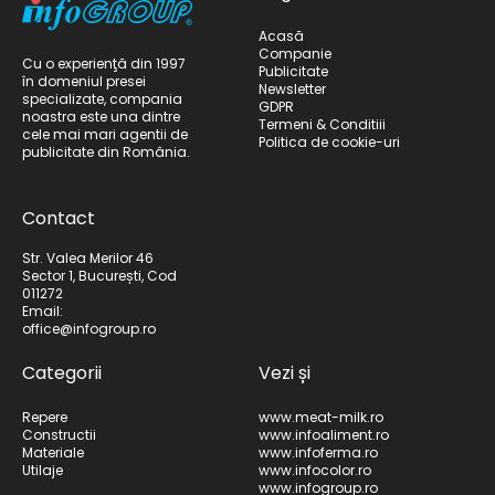
Acasă
Companie
Cu o experienţă din 1997
Publicitate
în domeniul presei
Newsletter
specializate, compania
GDPR
noastra este una dintre
Termeni & Conditiii
cele mai mari agentii de
Politica de cookie-uri
publicitate din România.
Contact
Str. Valea Merilor 46
Sector 1, București, Cod
011272
Email:
office@infogroup.ro
Categorii
Vezi și
Repere
www.meat-milk.ro
Constructii
www.infoaliment.ro
Materiale
www.infoferma.ro
Utilaje
www.infocolor.ro
www.infogroup.ro