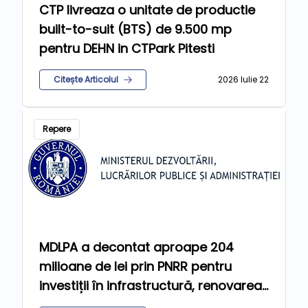
CTP livreaza o unitate de productie
built-to-suit (BTS) de 9.500 mp
pentru DEHN in CTPark Pitesti
Citește Articolul
2026 Iulie 22
Repere
MDLPA a decontat aproape 204
milioane de lei prin PNRR pentru
investiții în infrastructură, renovarea
clădirilor și educație