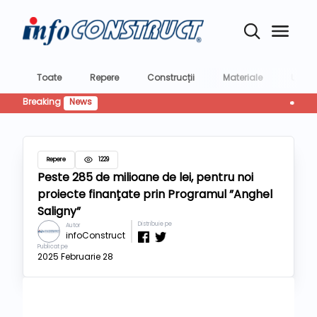
Toate
Repere
Construcții
Materiale
Utilaje
Breaking
News
CTP livr
Repere
1229
Peste 285 de milioane de lei, pentru noi
proiecte finanțate prin Programul ”Anghel
Saligny”
Distribuie pe
Autor
infoConstruct
Publicat pe
2025 Februarie 28