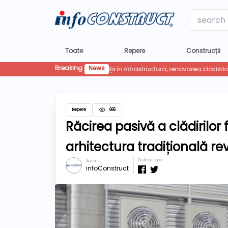
Label
Toate
Repere
Construcții
Breaking
News
Repere
666
Răcirea pasivă a clădirilor
arhitectura tradițională re
Distribuie pe
Autor
infoConstruct