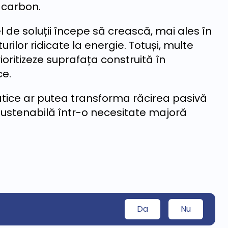
 carbon.
l de soluții începe să crească, mai ales în
urilor ridicate la energie. Totuși, multe
ioritizeze suprafața construită în
ce.
atice ar putea transforma răcirea pasivă
sustenabilă într-o necesitate majoră
Da
Nu