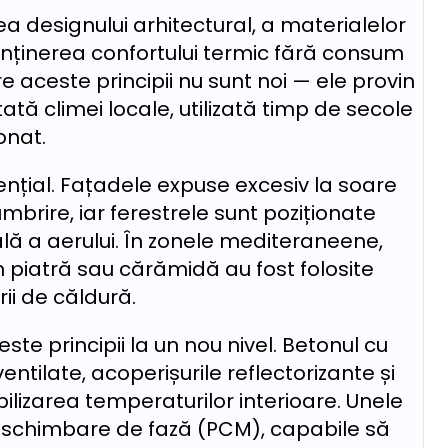
a designului arhitectural, a materialelor
menținerea confortului termic fără consum
e aceste principii nu sunt noi — ele provin
ată climei locale, utilizată timp de secole
onat.
sențial. Fațadele expuse excesiv la soare
brire, iar ferestrele sunt poziționate
ală a aerului. În zonele mediteraneene,
din piatră sau cărămidă au fost folosite
ii de căldură.
e principii la un nou nivel. Betonul cu
entilate, acoperișurile reflectorizante și
abilizarea temperaturilor interioare. Unele
u schimbare de fază (PCM), capabile să