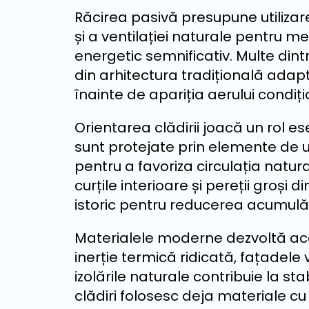
Răcirea pasivă presupune utilizare
și a ventilației naturale pentru 
energetic semnificativ. Multe dintr
din arhitectura tradițională adapt
înainte de apariția aerului condiți
Orientarea clădirii joacă un rol e
sunt protejate prin elemente de um
pentru a favoriza circulația natur
curțile interioare și pereții groși 
istoric pentru reducerea acumulăr
Materialele moderne dezvoltă acest
inerție termică ridicată, fațadele v
izolările naturale contribuie la st
clădiri folosesc deja materiale c