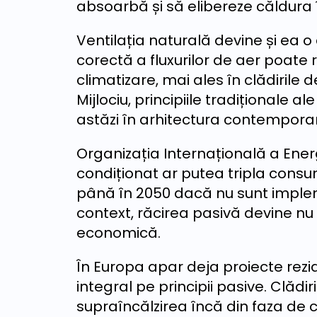
absoarbă și să elibereze căldura
Ventilația naturală devine și ea
corectă a fluxurilor de aer poate
climatizare, mai ales în clădirile d
Mijlociu, principiile tradiționale a
astăzi în arhitectura contempora
Organizația Internațională a Energ
condiționat ar putea tripla consum
până în 2050 dacă nu sunt impleme
context, răcirea pasivă devine nu 
economică.
În Europa apar deja proiecte rezid
integral pe principii pasive. Clădi
supraîncălzirea încă din faza de 