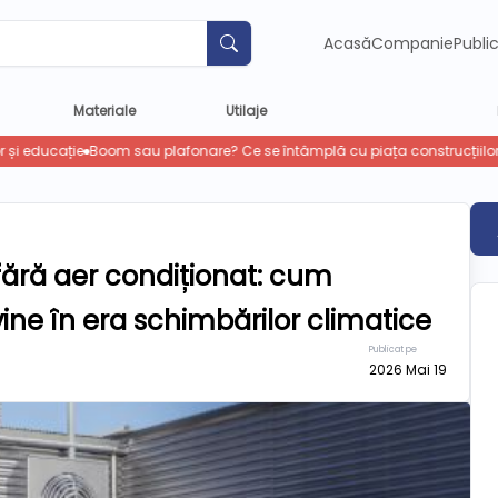
Acasă
Companie
Publi
Materiale
Utilaje
 fără aer condiționat: cum
vine în era schimbărilor climatice
Publicat pe
2026 Mai 19