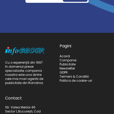
Pagini
Acasă
Companie
Cu o experienţă din 1997
Publicitate
în domeniul presei
Newsletter
specializate, compania
GDPR
noastra este una dintre
Termeni & Conditiii
cele mai mari agentii de
Politica de cookie-uri
publicitate din România.
Contact
Str. Valea Merilor 46
Sector 1, București, Cod