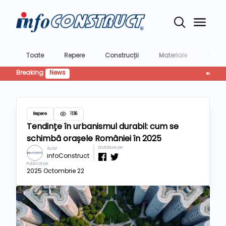
Toate
Repere
Construcții
Materiale
Utilaje
Breaking
News
CTP livre
Repere
1136
Tendințe în urbanismul durabil: cum se
schimbă orașele României în 2025
Distribuie pe
Autor
infoConstruct
Publicat pe
2025 Octombrie 22