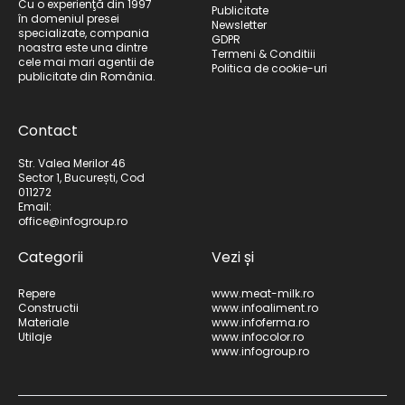
Cu o experienţă din 1997
Publicitate
în domeniul presei
Newsletter
specializate, compania
GDPR
noastra este una dintre
Termeni & Conditiii
cele mai mari agentii de
Politica de cookie-uri
publicitate din România.
Contact
Str. Valea Merilor 46
Sector 1, București, Cod
011272
Email:
office@infogroup.ro
Categorii
Vezi și
Repere
www.meat-milk.ro
Constructii
www.infoaliment.ro
Materiale
www.infoferma.ro
Utilaje
www.infocolor.ro
www.infogroup.ro