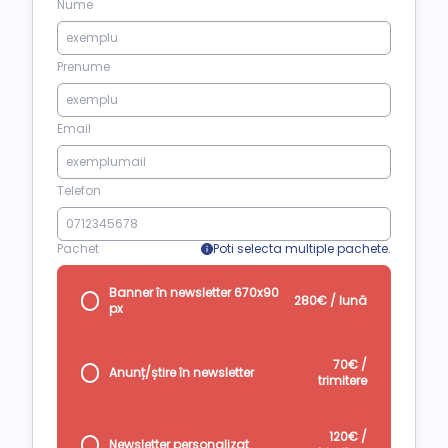
Nume
Prenume
Email
Telefon
Pachet
Poti selecta multiple pachete.
Banner în newsletter 670x90
280€ / lună
px
70€ /
Anunț/știre în newsletter
trimitere
120€ /
Newsletter personalizat