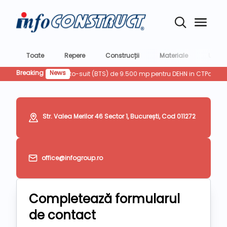
Toate
Repere
Construcții
Materiale
Utilaje
Breaking
News
te de productie built-to-suit (BTS) de 9.500 mp pentru DEHN in CTPark Pites
Str. Valea Merilor 46 Sector 1, București, Cod 011272
office@infogroup.ro
Completează formularul
de contact